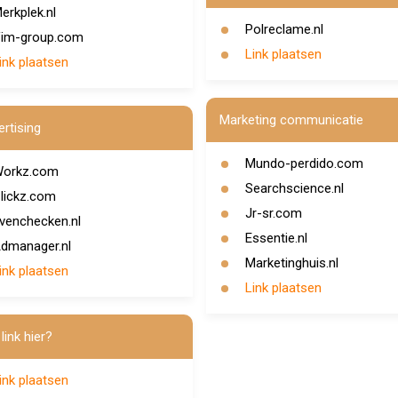
erkplek.nl
Polreclame.nl
im-group.com
Link plaatsen
ink plaatsen
Marketing communicatie
rtising
Mundo-perdido.com
orkz.com
Searchscience.nl
lickz.com
Jr-sr.com
venchecken.nl
Essentie.nl
dmanager.nl
Marketinghuis.nl
ink plaatsen
Link plaatsen
link hier?
ink plaatsen