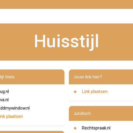
Huisstijl
jl titels
Jouw link hier?
ug.nl
Link plaatsen
va.nl
ddmywindow.nl
Juridisch
ink plaatsen
Rechtspraak.nl