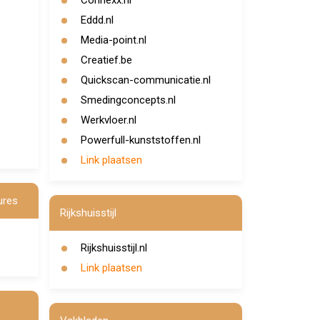
Connexx.nl
Eddd.nl
Media-point.nl
Creatief.be
Quickscan-communicatie.nl
Smedingconcepts.nl
Werkvloer.nl
Powerfull-kunststoffen.nl
Link plaatsen
ures
Rijkshuisstijl
Rijkshuisstijl.nl
Link plaatsen