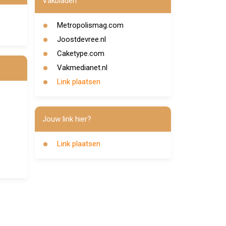
Vakbladen
Metropolismag.com
Joostdevree.nl
Caketype.com
Vakmedianet.nl
Link plaatsen
Jouw link hier?
Link plaatsen