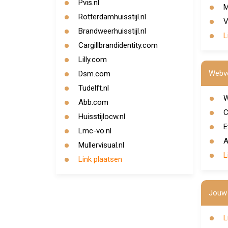
Pvis.nl
M
Rotterdamhuisstijl.nl
V
Brandweerhuisstijl.nl
L
Cargillbrandidentity.com
Lilly.com
Webve
Dsm.com
Tudelft.nl
W
Abb.com
C
Huisstijlocw.nl
E
Lmc-vo.nl
A
Mullervisual.nl
L
Link plaatsen
Jouw 
L