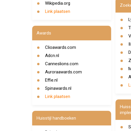
Wikipedia.org
Zoek
Link plaatsen
L
T
Awards
V
I
Clioawards.com
D
Adcn.nl
Z
Canneslions.com
M
Auroraawards.com
A
Effie.nl
L
Spinawards.nl
Link plaatsen
Huiss
imple
Huisstijl handboeken
S