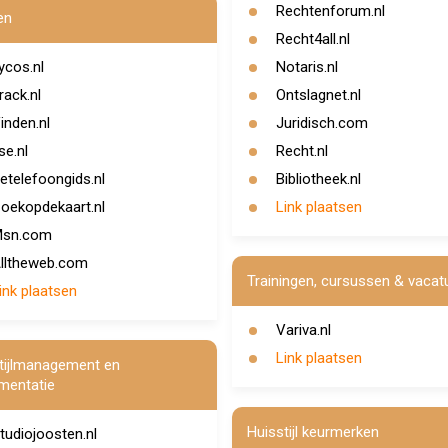
Rechtenforum.nl
en
Recht4all.nl
ycos.nl
Notaris.nl
rack.nl
Ontslagnet.nl
inden.nl
Juridisch.com
lse.nl
Recht.nl
etelefoongids.nl
Bibliotheek.nl
oekopdekaart.nl
Link plaatsen
sn.com
lltheweb.com
Trainingen, cursussen & vacat
ink plaatsen
Variva.nl
Link plaatsen
tijlmanagement en
mentatie
Huisstijl keurmerken
tudiojoosten.nl