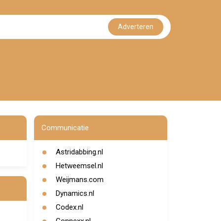
Adverteren
Communicatie
Astridabbing.nl
Hetweemsel.nl
Weijmans.com
Dynamics.nl
Codex.nl