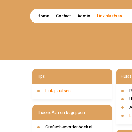
Home
Contact
Admin
Link plaatsen
Tips
Huissti
Link plaatsen
R
U
A
TheorieÃ«n en begrippen
L
Grafischwoordenboek.nl